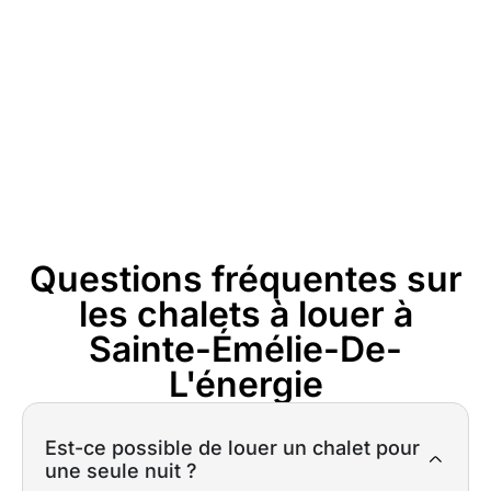
pour les humains et les animaux. Vous
pourrez également profiter de vastes espaces
extérieurs, parfaits pour vos animaux, et
explorer les magnifiques parcs nationaux ou
les bords de lac à proximité.
Questions fréquentes sur
les chalets à louer à
Sainte-Émélie-De-
L'énergie
Est-ce possible de louer un chalet pour
une seule nuit ?