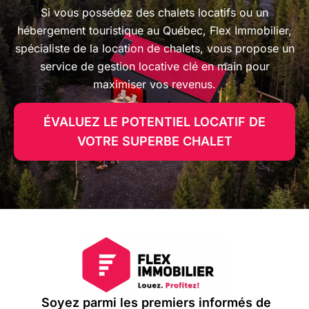
Si vous possédez des chalets locatifs ou un
hébergement touristique au Québec, Flex Immobilier,
spécialiste de la location de chalets, vous propose un
service de gestion locative clé en main pour
maximiser vos revenus.
ÉVALUEZ LE POTENTIEL LOCATIF DE
VOTRE SUPERBE CHALET
H2 : Belle ambiance,
référence en chalets, chalet
évasion, chalet idéal, parc
national du mont-mégantic,
Soyez parmi les premiers informés de