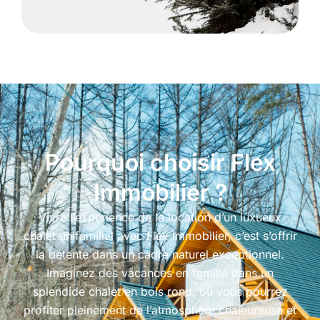
Pourquoi choisir Flex
Immobilier ?
Vivre l’expérience de la location d’un luxueux
chalet unifamilial avec Flex Immobilier, c’est s’offrir
la détente dans un cadre naturel exceptionnel.
Imaginez des vacances en famille dans un
splendide chalet en bois rond, où vous pourrez
profiter pleinement de l’atmosphère chaleureuse et