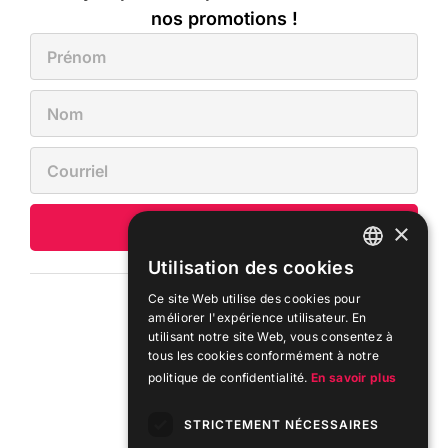
foyer / poêle, foyer extérieur,
nos promotions !
foyer intérieur, séjour en
nature, experts en séjours
nature, noël en famille,
charlevoix petite-rivière-
saint-françois, différence de
prix.
×
S'inscrire
H2 : Rabais valide,
Utilisation des cookies
magnifique maison, maison
FRENCH
Ce site Web utilise des cookies pour
centenaire, vrai paix, manoir
ENGLISH
À propos
améliorer l'expérience utilisateur. En
de style, style anglais,
utilisant notre site Web, vous consentez à
L'entreprise
tous les cookies conformément à notre
ambiance chaleureuse,
politique de confidentialité.
En savoir plus
Notre mission
arbres matures, chalets non-
Carrière
STRICTEMENT NÉCESSAIRES
fumeurs, espaces