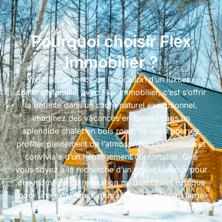
Pourquoi choisir Flex
Immobilier ?
Vivre l’expérience de la location d’un luxueux
chalet unifamilial avec Flex Immobilier, c’est s’offrir
la détente dans un cadre naturel exceptionnel.
Imaginez des vacances en famille dans un
splendide chalet en bois rond, où vous pourrez
profiter pleinement de l’atmosphère chaleureuse et
conviviale d’un hébergement confortable. Que
vous soyez à la recherche d’un chalet luxueux pour
des moments de relaxation ou d’un chalet rustique
pour une expérience plus authentique, notre large
sélection de chalet à louer Métis-sur-Mer
saura
répondre à toutes vos attentes.