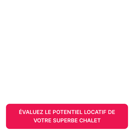
Vous êtes propriétaire
d'un chalet locatif ?
Si vous possédez des chalets locatifs ou un
hébergement touristique au Québec, Flex Immobilier,
spécialiste de la location de chalets, vous propose un
service de gestion locative clé en main pour
maximiser vos revenus.
ÉVALUEZ LE POTENTIEL LOCATIF DE
VOTRE SUPERBE CHALET