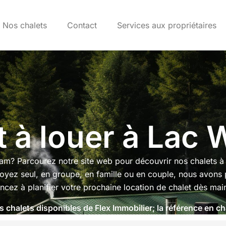
Nos chalets
Contact
Services aux propriétaires
 à louer à Lac 
iam? Parcourez notre site web pour découvrir nos chalets à 
yez seul, en groupe, en famille ou en couple, nous avons 
ez à planifier votre prochaine location de chalet dès main
 chalets disponibles de Flex Immobilier; la référence en cha