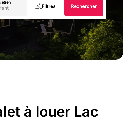
 être ?
Filtres
Rechercher
fant
let à louer Lac