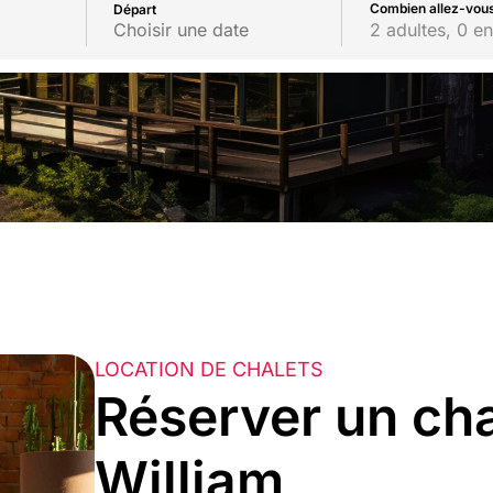
Combien allez-vous
Départ
2 adultes, 0 en
LOCATION DE CHALETS
Réserver un cha
William