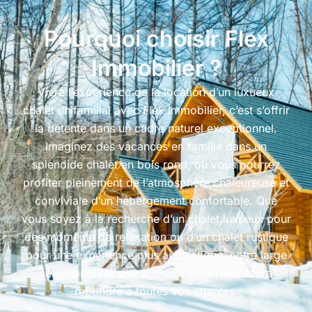
Pourquoi choisir Flex
Immobilier ?
Vivre l’expérience de la location d’un luxueux
chalet unifamilial avec Flex Immobilier, c’est s’offrir
la détente dans un cadre naturel exceptionnel.
Imaginez des vacances en famille dans un
splendide chalet en bois rond, où vous pourrez
profiter pleinement de l’atmosphère chaleureuse et
conviviale d’un hébergement confortable. Que
vous soyez à la recherche d’un chalet luxueux pour
des moments de relaxation ou d’un chalet rustique
pour une expérience plus authentique, notre large
sélection de chalet à louer Lac Alymer
saura
répondre à toutes vos attentes.