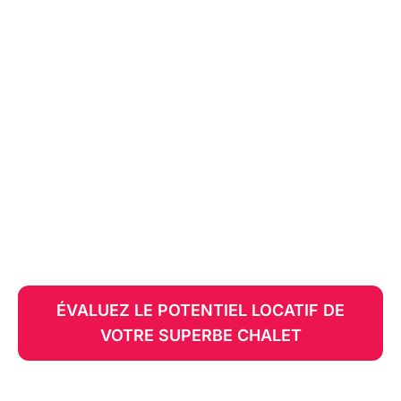
Vous êtes propriétaire
d'un chalet locatif ?
Si vous possédez des chalets locatifs ou un
hébergement touristique au Québec, Flex Immobilier,
spécialiste de la location de chalets, vous propose un
service de gestion locative clé en main pour
maximiser vos revenus.
ÉVALUEZ LE POTENTIEL LOCATIF DE
VOTRE SUPERBE CHALET