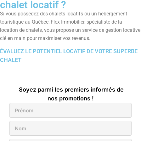
chalet locatif ?
Si vous possédez des chalets locatifs ou un hébergement
touristique au Québec, Flex Immobilier, spécialiste de la
location de chalets, vous propose un service de gestion locative
clé en main pour maximiser vos revenus.
ÉVALUEZ LE POTENTIEL LOCATIF DE VOTRE SUPERBE
CHALET
H2 : Belle ambiance,
référence en chalets, chalet
évasion, chalet idéal, parc
Soyez parmi les premiers informés de
nos promotions !
national du mont-mégantic,
foyer / poêle, foyer extérieur,
foyer intérieur, séjour en
nature, experts en séjours